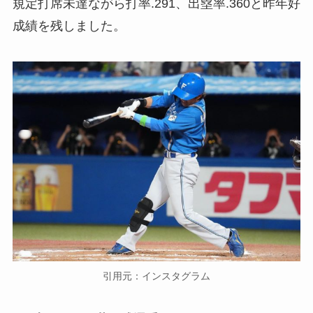
規定打席未達ながら打率.291、出塁率.360と昨年好
成績を残しました。
引用元：インスタグラム