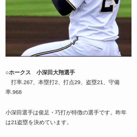
○ホークス 小深田大翔選手
打率.267、本塁打2、打点29、盗塁21、守備
率.968
小深田選手は俊足・巧打が特徴の選手です。昨年
は21盗塁を決めています。