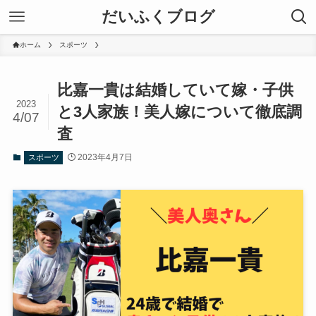
だいふくブログ
ホーム
スポーツ
比嘉一貴は結婚していて嫁・子供
2023
と3人家族！美人嫁について徹底調
4/07
査
2023年4月7日
スポーツ