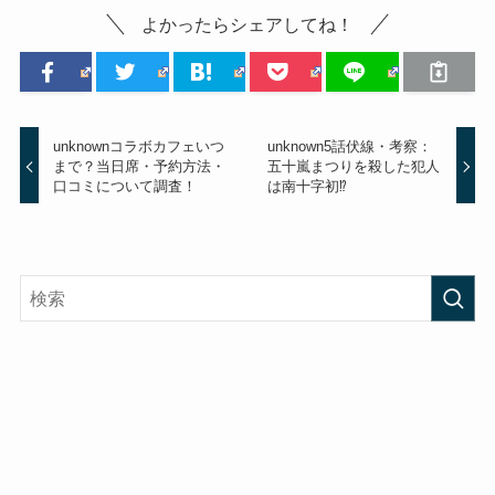
よかったらシェアしてね！
unknownコラボカフェいつ
unknown5話伏線・考察：
まで？当日席・予約方法・
五十嵐まつりを殺した犯人
口コミについて調査！
は南十字初⁉︎