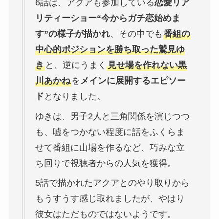
6話は、アクアも参加している
恋愛リア
リティーショー“今からガチ恋始めま
す”の様子が描かれ
、その中でも
番組の
中心的ポジションを勝ち取った鷲見ゆ
き
と、逆にうまく
見せ場を作れない黒
川あかね
を
メインに展開するエピソー
ド
となりました。
ゆきは、男子2人と三角関係を演じつつ
も、嘘をつかない程度に話をふくらま
せて番組に山場を作るなど、巧みな立
ち回りで視聴者からの人気を獲得。
5話で描かれたアクアとのやり取りから
もうすうす感じ取れましたが、やはり
彼女はただものではないようです。