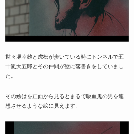
世々塚幸雄と虎松が歩いている時にトンネルで五
十嵐大五郎とその仲間が壁に落書きをしていまし
た。
その絵はを正面から見るとまるで吸血鬼の男を連
想させるような絵に見えます。