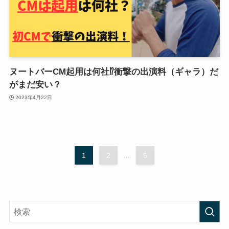
ヌートバーCM起用は何社⁉︎衝撃の出演料（ギャラ）だ
がまだ安い？
2023年4月22日
1
2
...
5