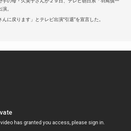
手の母・久美子さんが２９日、テレビ朝日系「羽鳥慎一
出演。
んに戻ります」とテレビ出演“引退”を宣言した。