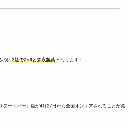
るのは
2社でZoffと森永製菓
となります！
ERO ヌートバー』篇が4月27日から全国オンエアされることが発