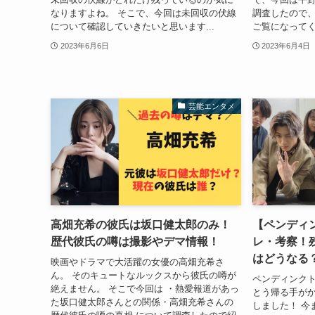
なりますよね。 そこで、今回は未回収の伏線
調査したので、
について確認していきたいと思います...
ご覧になってく
2023年6月6日
2023年6月4日
芸能エンタメ
高畑充希の彼氏は坂口健太郎のみ！
【ペンディ
歴代彼氏の噂は撮影やデマ情報！
レ・考察！
はどうなる
映画やドラマで大活躍の女優の高畑充希さ
ん。 そのキュートなルックスから彼氏の噂が
ペンディンクト
絶えません。 そこで今回は ・熱愛報道があっ
とう帰る手が
た坂口健太郎さんとの関係・高畑充希さんの
しました！ 今