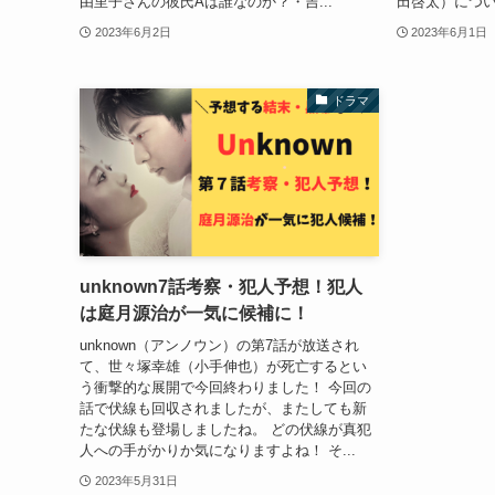
由里子さんの彼氏Aは誰なのか？・吉...
田啓太）につい
2023年6月2日
2023年6月1日
ドラマ
unknown7話考察・犯人予想！犯人
は庭月源治が一気に候補に！
unknown（アンノウン）の第7話が放送され
て、世々塚幸雄（小手伸也）が死亡するとい
う衝撃的な展開で今回終わりました！ 今回の
話で伏線も回収されましたが、またしても新
たな伏線も登場しましたね。 どの伏線が真犯
人への手がかりか気になりますよね！ そ...
2023年5月31日