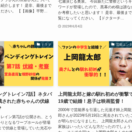
七瀬演じる奥泉。 今回新たに警察という
紹介します！ 是非、最後まで
ワードが登場したので、黒幕のめ様は誰な
ださい。 【【画像】平野...
か考察したいと思います！ 是非、最後ま
覧になってください。 【ドクターチ...
2023年6月4日
ドラマ
芸能エン
ングトレイン7話】ネタバ
上岡龍太郎と嫁の馴れ初めが衝撃
残された赤ちゃんの伏線
19歳で結婚！息子は映画監督！
？
2000年で芸能界を引退した元漫才師上岡龍
郎さんが2023年5月19日に死去されていた
レイン第7話が公開され、とう
が明らかになりました。 上岡龍太郎さん
かりとなるワープホールが登場
家族はいったいどんな方だったのでしょう
まで伏線と登場していた光石や