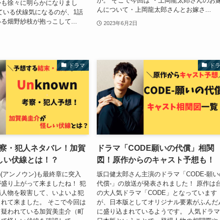
か。 そこで今回は ・上岡龍太郎さんのお
かも徐々に明らかになりまし
んについて・上岡龍太郎さんとお嫁さ...
ている伏線気になるのが、1話
る畑野紗枝が抱っこして...
2023年6月2日
ドラマ
ド
n考察・犯人ネタバレ！加賀
ドラマ「CODE願いの代償」相関
しい伏線とは！？
図！原作からのキャスト予想も！
wn(アンノウン)も最終章に突入
坂口健太郎さん主演のドラマ「CODE-願い
盛り上がって来ましたね！ 犯
代償-」の放送が発表されました！ 原作は
場人物を殺害して、いよいよ犯
の大人気ドラマ「CODE」となっています
れて来ました。 そこで今回は
が、日本版としてオリジナル要素がふんだ
て疑われている加賀美圭介（町
に盛り込まれているようです。 人気ドラ