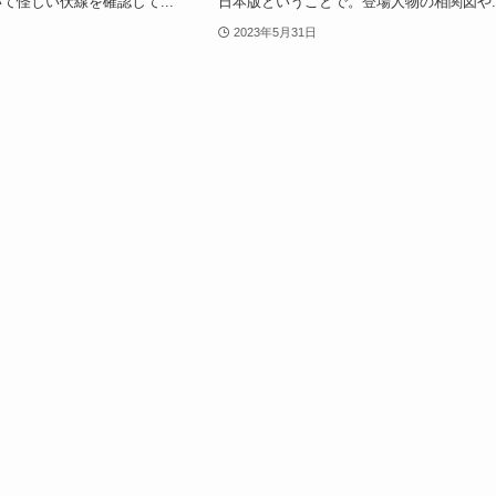
て怪しい伏線を確認して...
日本版ということで。登場人物の相関図や..
2023年5月31日