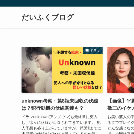
だいふくブログ
ドラマ
unknown考察・第8話未回収の伏線
【画像】平
は？犯行動機の伏線関連も？
敬三のイケ
ドラマunknown(アンノウン)も最終章に突入
お笑い芸人の
し、徐々に伏線が回収されてきています。 犯
ネタでブレイ
人予想も盛り上がっていますが、第8話までに
どんな感じなの
未回収の伏線がどれだけ残っているのか気に
で、今回は平