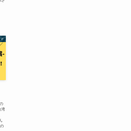
嫁さ
ラマ
の
台湾
ん
マの