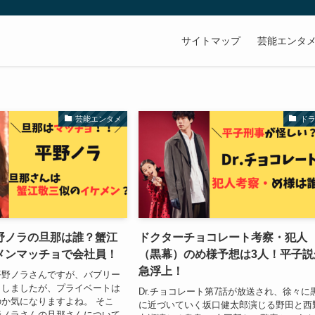
サイトマップ
芸能エンタ
芸能エンタメ
ド
野ノラの旦那は誰？蟹江
ドクターチョコレート考察・犯人
メンマッチョで会社員！
（黒幕）のめ様予想は3人！平子説
急浮上！
平野ノラさんですが、バブリー
クしましたが、プライベートは
Dr.チョコレート第7話が放送され、徐々に
か気になりますよね。 そこ
に近づいていく坂口健太郎演じる野田と西
野ノラさんの旦那さんについて