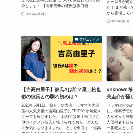
歴代彼氏の噂の真相 について調査したので紹
オーロラが何
介します！ 【高畑充希の彼氏は坂口健...
た！ まだ残っ
から登場してい
2023年6月4日
2023年6月3日
芸能エンタメ
【吉高由里子】彼氏Aは誰？尾上松也
unknow
似の彼氏との馴れ初めは？
美圭介が怪
2023年6月1日、朝ドラや大河ドラマでも大活
ドラマunkno
躍の人気女優の吉高由里子にFRIDAYが熱愛ス
し、考察予想が
クープを報じました。 お相手は尾上松也さん
人が次々と登
似のイケメン彼氏と報じられており、どんな
人候補者も絞ら
方か気になりますよね。 そこで今回は ・吉高
一番犯人とし